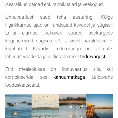
iseäralikud paigad ehk rannikualad ja veekogud.
Linnuvaatlust saab teha aastaringi. Kõige
liigirikkamad ajad on rändeajad kevadel ja sügisel.
Erilisi elamusi pakuvad suured sookurgede
kogunemised sügiseti või talvised haruldused –
kirjuhahad. Kevadist tedremängu on võimalik
lähedalt vaadelda ja
pildistada meie
tedrevarjest
.
Eriti meeleolukas on linnuvaatlus siis, kui
kombineerida see
kanuumatkaga
Laidevahe
looduskaitsealal.