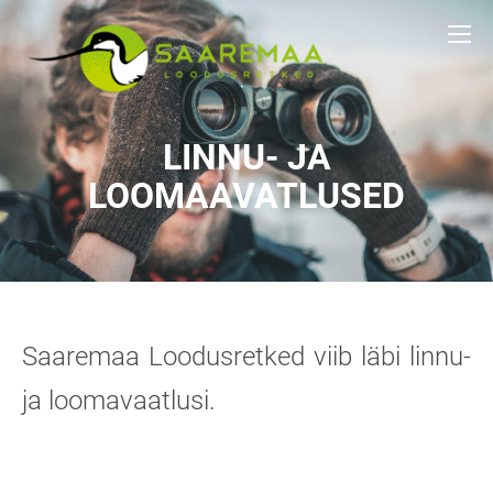
LINNU- JA
LOOMAAVATLUSED
Saaremaa Loodusretked viib läbi linnu-
ja loomavaatlusi.