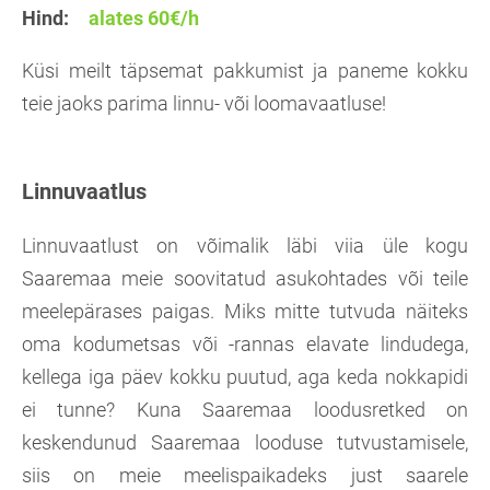
Hind:
alates 60€/h
Küsi meilt täpsemat pakkumist ja paneme kokku
teie jaoks parima linnu- või loomavaatluse!
Linnuvaatlus
Linnuvaatlust on võimalik läbi viia üle kogu
Saaremaa meie soovitatud asukohtades või teile
meelepärases paigas. Miks mitte tutvuda näiteks
oma kodumetsas või -rannas elavate lindudega,
kellega iga päev kokku puutud, aga keda nokkapidi
ei tunne? Kuna Saaremaa loodusretked on
keskendunud Saaremaa looduse tutvustamisele,
siis on meie meelispaikadeks just saarele